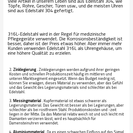
Viele Artikel in unserem Leben sind aus Edelstahl 304, wie
Töpfe, Rohre, Geschirr, Türen usw., und die meisten Uhren
sind aus Edelstahl 304 gefertigt.
316L-Edelstahl wird in der Regel für medizinische
Pflegegeräte verwendet. Die Korrosionsbeständigkeit ist
besser, daher ist der Preis etwas höher. Aber immer mehr
Kunden verwenden Edelstahl 316L als Uhrengehäuse, um
eine höhere Qualität zu erzielen.
2.
Zinklegierung
. Zinklegierungen werden aufgrund ihrer geringen
Kosten und schnellen Produktionszeit häufig im mittleren und
unteren Marktsegment eingesetzt. Wenn das Budget niedrig ist,
können Sie erwägen, dieses Material zu verwenden, aber das Gefühl
und das Gewicht des Legierungsmaterials sind schlechter als bei
Edelstahl.
3.
Messingmaterial
. Kupfermaterial ist etwas schwerer als
Legierungsmaterial. Das Gewicht ist besser als bei Legierungen, aber
schlechter als bei rostfreiem Stahl. Produktionskosten und -zeit
liegen in der Mitte. Da das Material relativ weich ist und sich leicht mit
Diamanten verzieren lässt, wird es hauptsächlich für
Damensteinuhren verwendet.
4.
Aluminiummaterial
. Da es einen schwachen Einfluss auf das Signal