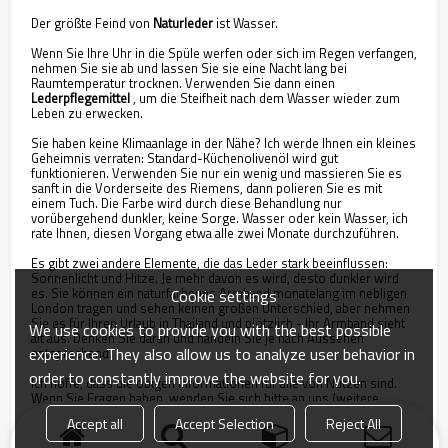
Der größte Feind von
Naturleder
ist Wasser.
Wenn Sie Ihre Uhr in die Spüle werfen oder sich im Regen verfangen,
nehmen Sie sie ab und lassen Sie sie eine Nacht lang bei
Raumtemperatur trocknen. Verwenden Sie dann einen
Lederpflegemittel
, um die Steifheit nach dem Wasser wieder zum
Leben zu erwecken.
Sie haben keine Klimaanlage in der Nähe? Ich werde Ihnen ein kleines
Geheimnis verraten: Standard-Küchenolivenöl wird gut
funktionieren. Verwenden Sie nur ein wenig und massieren Sie es
sanft in die Vorderseite des Riemens, dann polieren Sie es mit
einem Tuch. Die Farbe wird durch diese Behandlung nur
vorübergehend dunkler, keine Sorge. Wasser oder kein Wasser, ich
rate Ihnen, diesen Vorgang etwa alle zwei Monate durchzuführen.
Es gibt zwei andere Elemente, die das Leder stark beeinflussen:
Sonnenlicht und Hitze. Je mehr davon es wird, desto dunkler wird
es. Sie können ein naturfarbenes Armband monatelang im nebligen
Cookie settings
London tragen und sehen keinen großen Unterschied, aber nehmen
Sie es für Ihren Urlaub in Thailand und plötzlich - Ihr Armband sieht
We use cookies to provide you with the best possible
alt aus. Denken Sie daran und handeln Sie je nach Aussehen
experience. They also allow us to analyze user behavior in
entsprechend.
order to constantly improve the website for you.
Ich hoffe, dass die obigen Informationen für alle von Nutzen sind.
Wenn Sie Fragen haben, wenden Sie sich bitte an uns (weitere
Kontaktinformationen finden Sie unten auf der Website).
Accept all
Accept Selection
Reject All