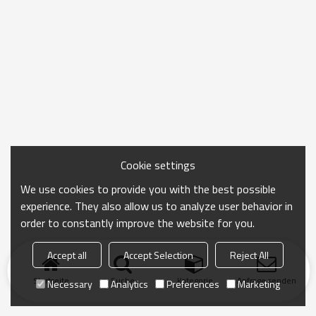
Cookie settings
We use cookies to provide you with the best possible
experience. They also allow us to analyze user behavior in
order to constantly improve the website for you.
Accept all
Accept Selection
Reject All
Startseite
Suche
Kategorie
Anfrage senden
Necessary
Analytics
Preferences
Marketing