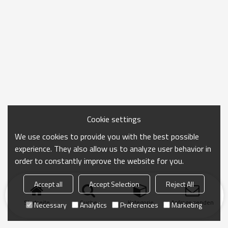
Cookie settings
We use cookies to provide you with the best possible
experience. They also allow us to analyze user behavior in
order to constantly improve the website for you.
Accept all
Accept Selection
Reject All
Startseite
Suche
Kategorie
Anfrage senden
Necessary
Analytics
Preferences
Marketing