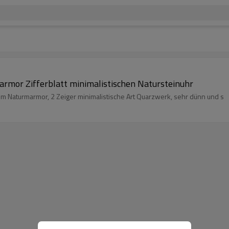
rmor Zifferblatt minimalistischen Natursteinuhr
nem Naturmarmor, 2 Zeiger minimalistische Art Quarzwerk, sehr dünn und s