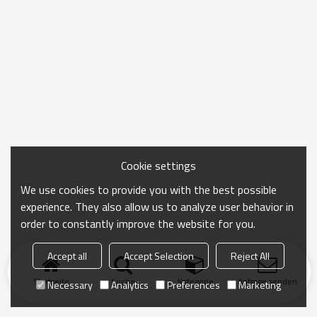
Cookie settings
We use cookies to provide you with the best possible
experience. They also allow us to analyze user behavior in
order to constantly improve the website for you.
Accept all
Accept Selection
Reject All
Startseite
Suche
Kategorie
Anfrage senden
Necessary
Analytics
Preferences
Marketing