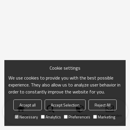
Cookie settings
We use cookies to provide you with the best possible
experience. They also allow us to analyze user behavior in
order to constantly improve the website for you.
Accept all
Accept Selection
Reject All
Startseite
Suche
Kategorie
Anfrage senden
Necessary
Analytics
Preferences
Marketing