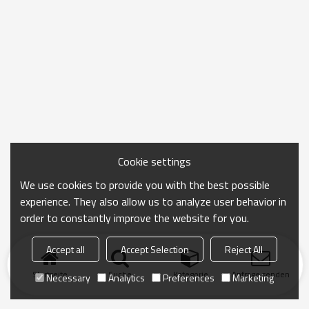
Cookie settings
We use cookies to provide you with the best possible
experience. They also allow us to analyze user behavior in
order to constantly improve the website for you.
Accept all
Accept Selection
Reject All
Startseite
Suche
Kategorie
Anfrage senden
Necessary
Analytics
Preferences
Marketing