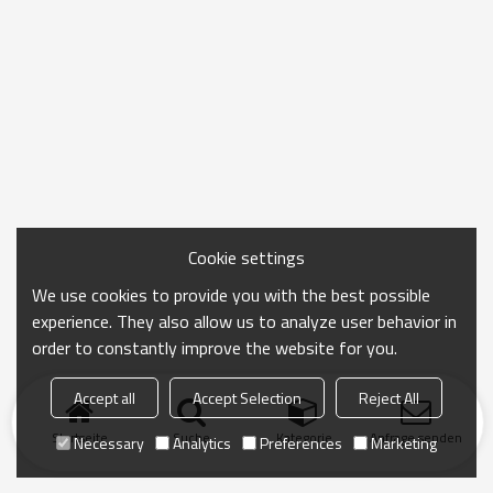
Cookie settings
We use cookies to provide you with the best possible
experience. They also allow us to analyze user behavior in
order to constantly improve the website for you.
Accept all
Accept Selection
Reject All
Startseite
Suche
Kategorie
Anfrage senden
Necessary
Analytics
Preferences
Marketing