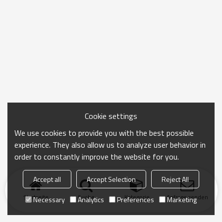
Cookie settings
We use cookies to provide you with the best possible
experience. They also allow us to analyze user behavior in
order to constantly improve the website for you.
Accept all
Accept Selection
Reject All
Startseite
Suche
Kategorie
Anfrage senden
Necessary
Analytics
Preferences
Marketing