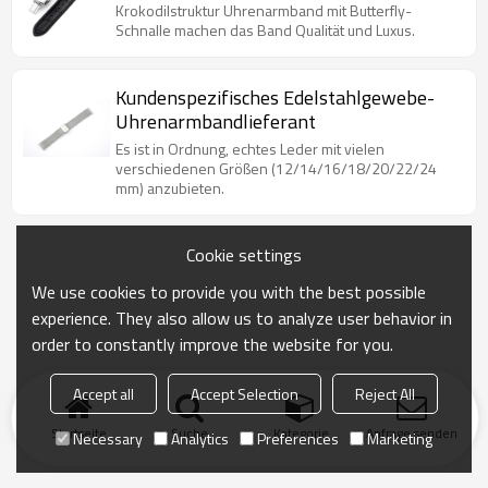
Krokodilstruktur Uhrenarmband mit Butterfly-
Schnalle machen das Band Qualität und Luxus.
Kundenspezifisches Edelstahlgewebe-
Uhrenarmbandlieferant
Es ist in Ordnung, echtes Leder mit vielen
verschiedenen Größen (12/14/16/18/20/22/24
mm) anzubieten.
Cookie settings
We use cookies to provide you with the best possible
experience. They also allow us to analyze user behavior in
order to constantly improve the website for you.
Accept all
Accept Selection
Reject All
Startseite
Suche
Kategorie
Anfrage senden
Necessary
Analytics
Preferences
Marketing