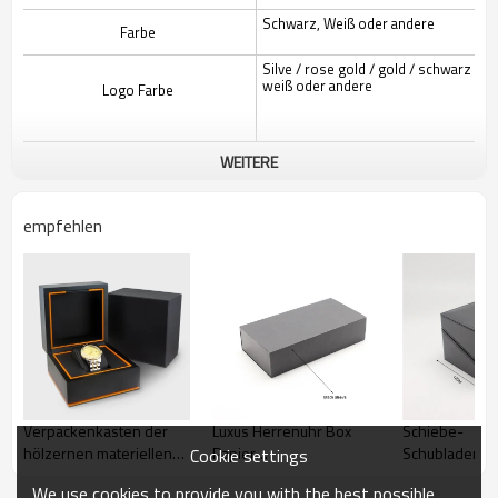
Schwarz, Weiß oder andere
Farbe
Silve / rose gold / gold / schwarz /
weiß oder andere
Logo Farbe
WEITERE
empfehlen
Verpackenkasten der
Luxus Herrenuhr Box
Schiebe-
hölzernen materiellen
Papier
Schubladenka
Cookie settings
Uhr des
Benutzerdefinierte Uhr
Papier für
We use cookies to provide you with the best possible
kundenspezifischen
Verpackung
Armbanduhre