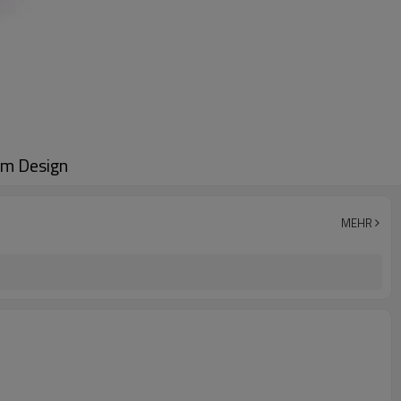
em Design
MEHR