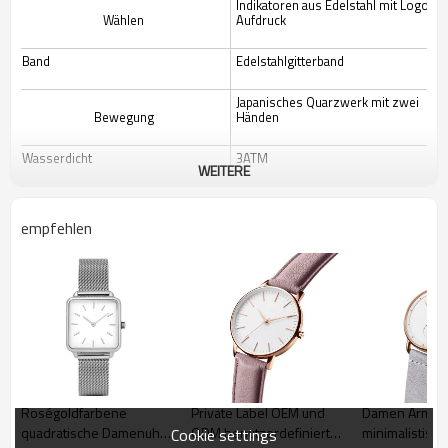
Indikatoren aus Edelstahl mit Logo-
Wählen
Aufdruck
Band
Edelstahlgitterband
Japanisches Quarzwerk mit zwei
Bewegung
Händen
Wasserdicht
3ATM
WEITERE
Logo
Kunden
empfehlen
Roségoldfarbene
Private Label OEM und
Damen Armba
quadratische Damenuhr
ODM benutzerdefinierte
minimalistisch
Cookie settings