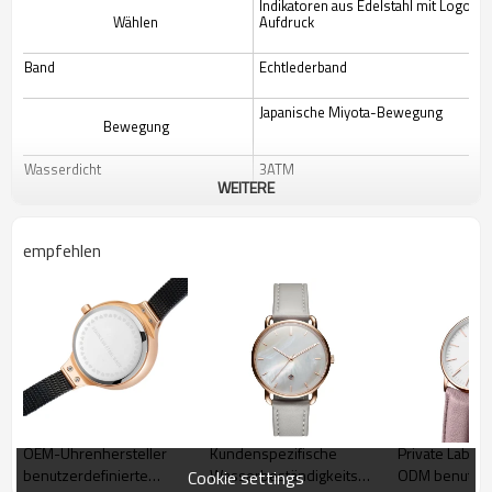
Indikatoren aus Edelstahl mit Logo-
Wählen
Aufdruck
Band
Echtlederband
Japanische Miyota-Bewegung
Bewegung
Wasserdicht
3ATM
WEITERE
Logo
Kunden
empfehlen
OEM-Uhrenhersteller
Kundenspezifische
Private Label
benutzerdefinierte
Wasserbeständigkeits-
ODM benutzer
Cookie settings