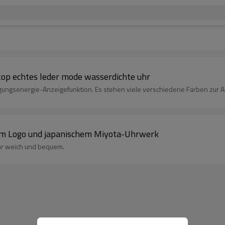
op echtes leder mode wasserdichte uhr
gungsenergie-Anzeigefunktion. Es stehen viele verschiedene Farben zur 
em Logo und japanischem Miyota-Uhrwerk
ehr weich und bequem.